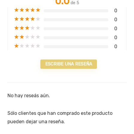
0.0
de 5
★
★
★
★
★
0
★
★
★
★
★
0
★
★
★
★
★
0
★
★
★
★
★
0
★
★
★
★
★
0
ESCRIBE UNA RESEÑA
No hay reseás aún.
Sólo clientes que han comprado este producto
pueden dejar una reseña.