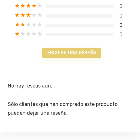
★
★
★
★
★
0
★
★
★
★
★
0
★
★
★
★
★
0
★
★
★
★
★
0
ESCRIBE UNA RESEÑA
No hay reseás aún.
Sólo clientes que han comprado este producto
pueden dejar una reseña.