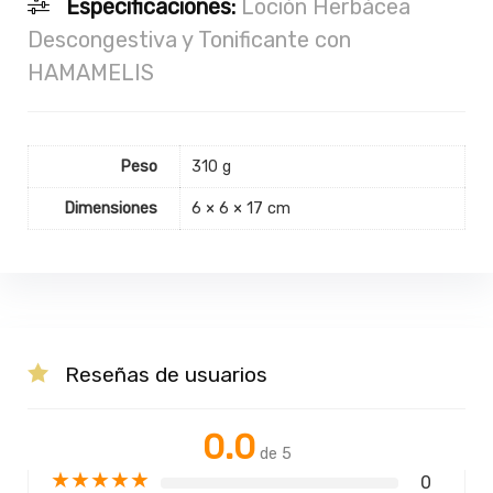
Especificaciones:
Loción Herbácea
Descongestiva y Tonificante con
HAMAMELIS
Peso
310 g
Dimensiones
6 × 6 × 17 cm
Reseñas de usuarios
0.0
de 5
★
★
★
★
★
0