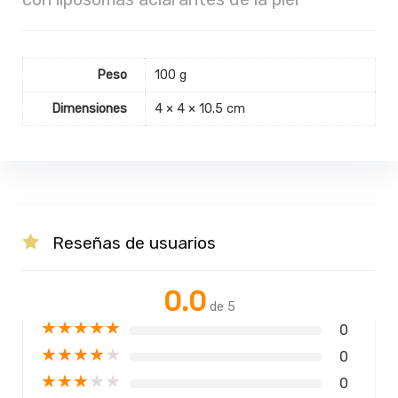
Peso
100 g
Dimensiones
4 × 4 × 10.5 cm
Reseñas de usuarios
0.0
de 5
★
★
★
★
★
0
★
★
★
★
★
0
★
★
★
★
★
0