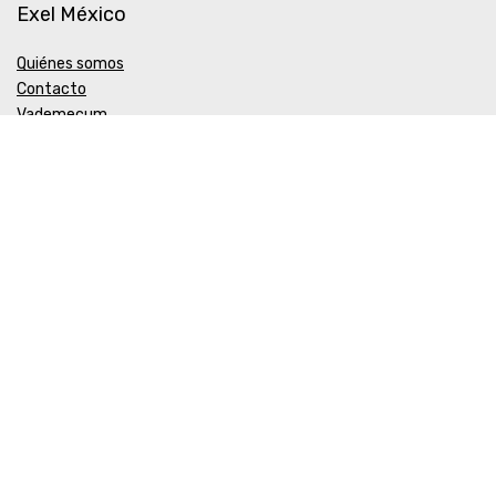
Exel México
Quiénes somos
Contacto
Vademecum
Biocosmética EXEL
Política de Calidad y Medio Ambiente
COFEPRIS
ALTA DE FUNCIONAMIENTO Y PRODUCTOS Nº 203300518X0621
AVISO DE PUBLICIDAD INTERNET Nº 203300202DO394
Aceptamos Paypal y MercadoPago
ExelMexico 2024