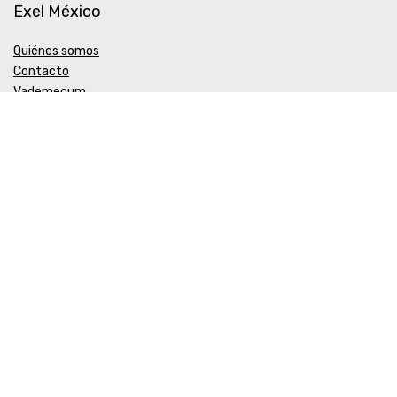
Exel México
Quiénes somos
Contacto
Vademecum
Biocosmética EXEL
Política de Calidad y Medio Ambiente
COFEPRIS
ALTA DE FUNCIONAMIENTO Y PRODUCTOS Nº 203300518X0621
AVISO DE PUBLICIDAD INTERNET Nº 203300202DO394
Aceptamos Paypal y MercadoPago
ExelMexico 2024