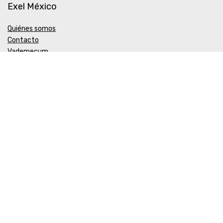
Exel México
Quiénes somos
Contacto
Vademecum
Biocosmética EXEL
Política de Calidad y Medio Ambiente
COFEPRIS
ALTA DE FUNCIONAMIENTO Y PRODUCTOS Nº 203300518X0621
AVISO DE PUBLICIDAD INTERNET Nº 203300202DO394
Aceptamos Paypal y MercadoPago
ExelMexico 2024