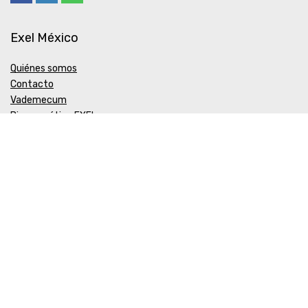
Exel México
Quiénes somos
Contacto
Vademecum
Biocosmética EXEL
Política de Calidad y Medio Ambiente
COFEPRIS
ALTA DE FUNCIONAMIENTO Y PRODUCTOS Nº 203300518X0621
AVISO DE PUBLICIDAD INTERNET Nº 203300202DO394
Aceptamos Paypal y MercadoPago