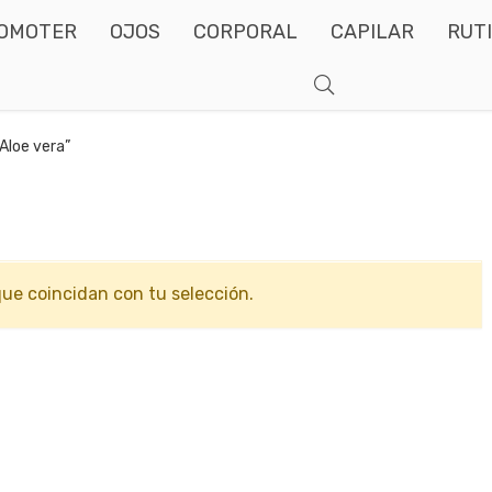
OMOTER
OJOS
CORPORAL
CAPILAR
RUT
Aloe vera”
ue coincidan con tu selección.