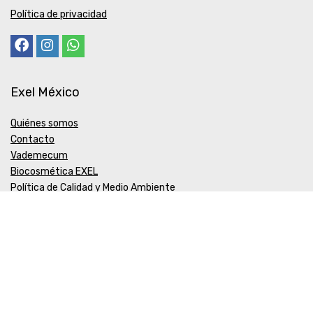
Política de privacidad
Exel México
Quiénes somos
Contacto
Vademecum
Biocosmética EXEL
Política de Calidad y Medio Ambiente
COFEPRIS
ALTA DE FUNCIONAMIENTO Y PRODUCTOS Nº 203300518X0621
AVISO DE PUBLICIDAD INTERNET Nº 203300202DO394